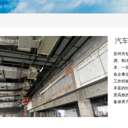
汽
苏州市
调、制
术、一
各企事
工作经
丰富的
质高效
备保养