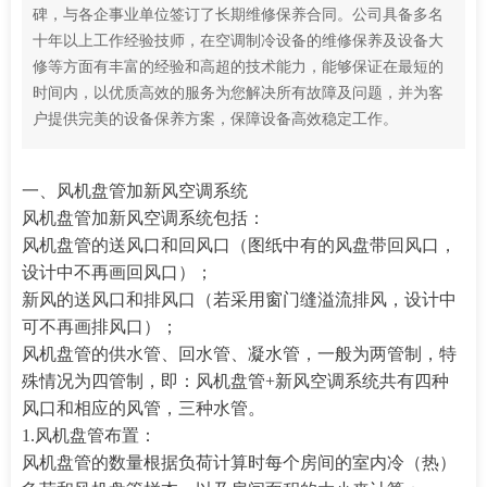
碑，与各企事业单位签订了长期维修保养合同。公司具备多名
十年以上工作经验技师，在空调制冷设备的维修保养及设备大
修等方面有丰富的经验和高超的技术能力，能够保证在最短的
时间内，以优质高效的服务为您解决所有故障及问题，并为客
户提供完美的设备保养方案，保障设备高效稳定工作。
一、风机盘管加新风空调系统
风机盘管加新风空调系统包括：
风机盘管的送风口和回风口（图纸中有的风盘带回风口，
设计中不再画回风口）；
新风的送风口和排风口（若采用窗门缝溢流排风，设计中
可不再画排风口）；
风机盘管的供水管、回水管、凝水管，一般为两管制，特
殊情况为四管制，即：风机盘管+新风空调系统共有四种
风口和相应的风管，三种水管。
1.风机盘管布置：
风机盘管的数量根据负荷计算时每个房间的室内冷（热）