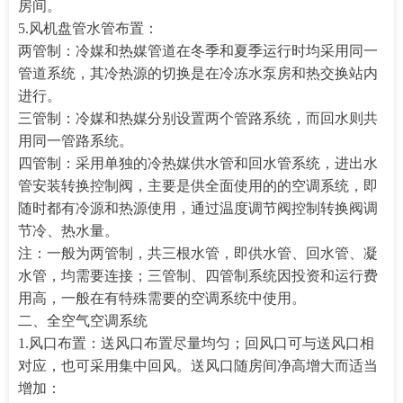
房间。
5.风机盘管水管布置：
两管制：冷媒和热媒管道在冬季和夏季运行时均采用同一
管道系统，其冷热源的切换是在冷冻水泵房和热交换站内
进行。
三管制：冷媒和热媒分别设置两个管路系统，而回水则共
用同一管路系统。
四管制：采用单独的冷热媒供水管和回水管系统，进出水
管安装转换控制阀，主要是供全面使用的的空调系统，即
随时都有冷源和热源使用，通过温度调节阀控制转换阀调
节冷、热水量。
注：一般为两管制，共三根水管，即供水管、回水管、凝
水管，均需要连接；三管制、四管制系统因投资和运行费
用高，一般在有特殊需要的空调系统中使用。
二、全空气空调系统
1.风口布置：送风口布置尽量均匀；回风口可与送风口相
对应，也可采用集中回风。送风口随房间净高增大而适当
增加：