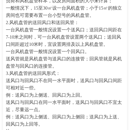
负荷和风机盘管样本，以及房间面积的大小来计算；
一般情况下，15至30㎡设一台风机盘管；小于15㎡的独立
房间也可需要布置一台小型号的风机盘管。
2.风机盘管的送回风口和送回风管：
一台风机盘管一般情况设置一个送风口；送回风口间距在
7-10米之间时，可一台风机盘管设置两个送风口；送回风
口间距超过10米时，宜设置两排及以上风机盘管。
一台风机盘管一般情况设置一个回风口。
送风管就是风机盘管与送风口的连接管；回风管就是风机
盘管与回风口的连接管。
3.风机盘管的送回风形式：
送风口与回风口不在同一水平面时，送风口与回风口间距
可相对近一些。
例：送风口为上侧送、回风口为上回。
送风口与回风口在同一水平面时，送风口与回风口不宜太
近，尽量远一点。
例：送风口为上侧送、回风口为上侧回；送风口为上送、
回风口为上回等。