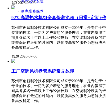
冷库设计安装
넶
3
2026-08-03
冷库维修保养
92℃高温热水机组全套保养流程（日常+定期+
苏州市创智制冷技术有限公司成立于2006年，是专注
专业的技术、一切为客户着想的服务理念，在业内赢得了
司具备多名十年以上工作经验技师，在空调制冷设备的维
能够保证在最短的时间内，以优质高效的服务为您解决所
备高效稳定工作。
넶
20
2026-07-06
工厂空调风机盘管系统常见故障
苏州市创智制冷技术有限公司成立于2006年，是专注
专业的技术、一切为客户着想的服务理念，在业内赢得了
司具备多名十年以上工作经验技师，在空调制冷设备的维
能够保证在最短的时间内，以优质高效的服务为您解决所
备高效稳定工作。