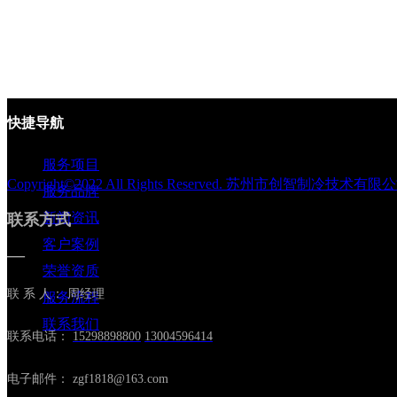
新闻分类
快捷导航
制冷知识
服务项目
技术指南
Copyright©2022 All Rights Reserved.
苏州市创智制冷技术有限公
服务品牌
新闻资讯
联系方式
客户案例
—
荣誉资质
联 系 人： 周经理
服务流程
联系我们
联系电话：
15298898800
13004596414
电子邮件： zgf1818@163.com