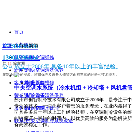
首页
服务项目
15298898800
首页
ꄲ
行业新闻
13004596414
服务品牌
中央空调维修
共
11
篇文章
公司成立于2006年,具备10年以上的丰富经验。
新闻资讯
中央空调清洗保养
在制冷设备的安装、维修保养及设备大修等方面有丰富的经验和技术能力。
客户案例
制冷设备维修
行业新闻
中央空调水系统（冷水机组 + 冷却塔 + 风机
荣誉资质
制冷设备清洗保养
制冷知识
苏州市创智制冷技术有限公司成立于2006年，是专注
专业的技术、一切为客户着想的服务理念，在业内赢得了
服务流程
中央空调水处理
技术指南
司具备多名十年以上工作经验技师，在空调制冷设备的维
能够保证在最短的时间内，以优质高效的服务为您解决所
联系我们
中央空调制冷系统改造
备高效稳定工作。