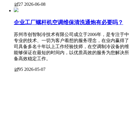
넶
27
2026-06-08
企业工厂螺杆机空调维保清洗通炮有必要吗？
苏州市创智制冷技术有限公司成立于2006年，是专注
专业的技术、一切为客户着想的服务理念，在业内赢得了
司具备多名十年以上工作经验技师，在空调制冷设备的维
能够保证在最短的时间内，以优质高效的服务为您解决所
备高效稳定工作。
넶
95
2026-05-07